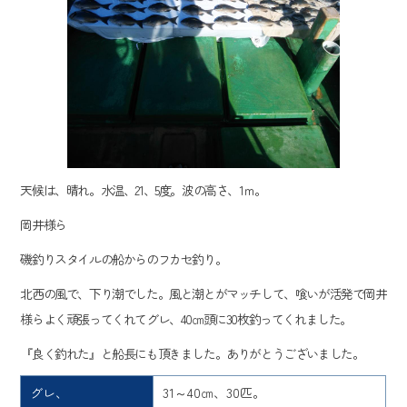
天候は、晴れ。水温、21、5度。波の高さ、1ｍ。
岡井様ら
磯釣りスタイルの船からのフカセ釣り。
北西の風で、下り潮でした。風と潮とがマッチして、喰いが活発で岡井
様らよく頑張ってくれてグレ、40㎝頭に30枚釣ってくれました。
『良く釣れた』と船長にも頂きました。ありがとうございました。
グレ、
31～40㎝、30匹。