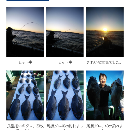
ヒット中
ヒット中
きれいな太陽でした。
良型揃いのグレ、30枚
尾長グレ40㎝釣れまし
尾長グレ、40㎝釣れま