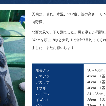
天候は、晴れ。水温、23.2度。波の高さ、0、
向野様。
北西の風で、下り潮でした。風と潮とが同調
37cmを頭に19枚と大釣りで合計7目釣って
ました。またお願いします。
尾長グレ
30～40cm
シマアジ
41cm、1匹
アカッポ
40cm、1匹
イサギ
40cm、1匹
ムロアジ
34～35cm
イズスミ
38cm、1匹
ダツ
72cm、1匹