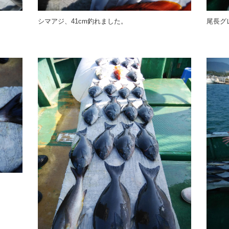
シマアジ、41cm釣れました。
尾長グ