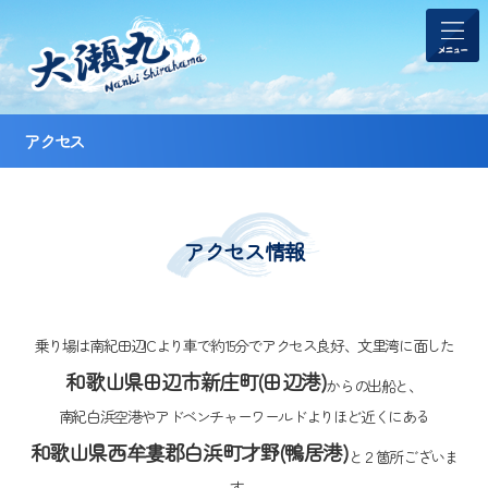
アクセス
アクセス情報
乗り場は南紀田辺ICより車で約15分でアクセス良好、文里湾に面した
和歌山県田辺市新庄町(田辺港)
からの出船と、
南紀白浜空港やアドベンチャーワールドよりほど近くにある
和歌山県西牟婁郡白浜町才野(鴨居港)
と２箇所ございま
す。