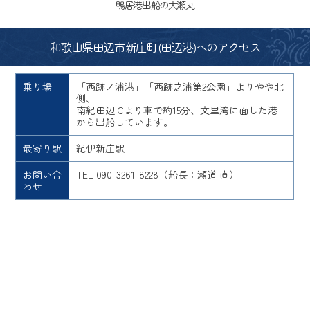
鴨居港出船の大瀬丸
和歌山県田辺市新庄町(田辺港)へのアクセス
乗り場
「西跡ノ浦港」「西跡之浦第2公園」よりやや北
側、
南紀田辺ICより車で約15分、文里湾に面した港
から出船しています。
最寄り駅
紀伊新庄駅
お問い合
TEL 090-3261-8228（船長：瀬道 直）
わせ