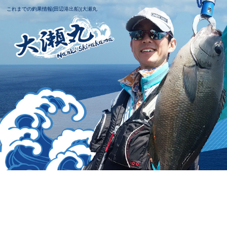
これまでの釣果情報(田辺港出船)|大瀬丸