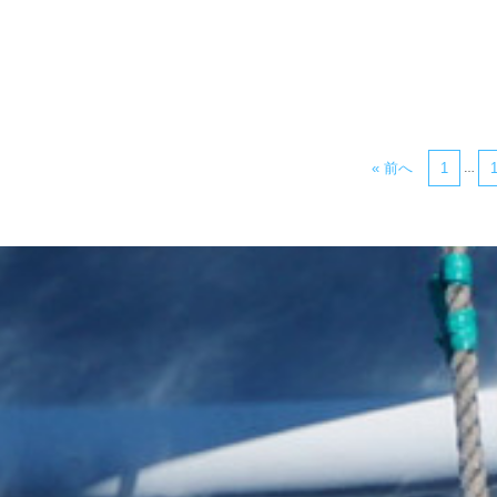
« 前へ
1
…