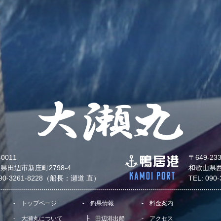
-0011
〒649-23
県田辺市新庄町2798-4
和歌山県西
090-3261-8228（船長：瀬道 直）
TEL: 09
トップページ
釣果情報
料金案内
大瀬丸について
田辺港出船
アクセス