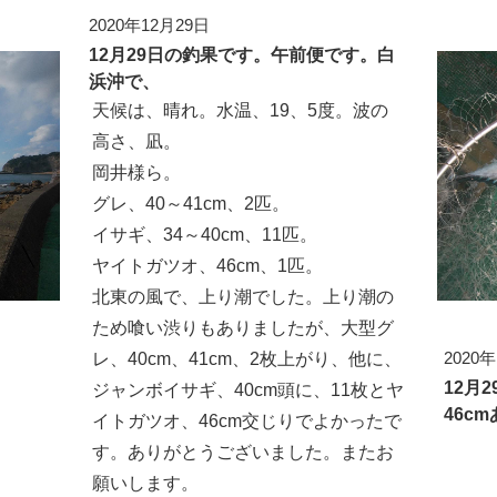
2020年12月29日
12月29日の釣果です。午前便です。白
浜沖で、
天候は、晴れ。水温、19、5度。波の
高さ、凪。
岡井様ら。
グレ、40～41cm、2匹。
イサギ、34～40cm、11匹。
ヤイトガツオ、46cm、1匹。
北東の風で、上り潮でした。上り潮の
ため喰い渋りもありましたが、大型グ
2020
レ、40cm、41cm、2枚上がり、他に、
12月
ジャンボイサギ、40cm頭に、11枚とヤ
46c
イトガツオ、46cm交じりでよかったで
す。ありがとうございました。またお
願いします。