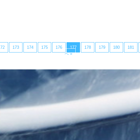
172
173
174
175
176
177
178
179
180
181
へ »