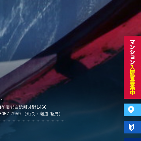
34
牟婁郡白浜町才野1466
0-3057-7959 （船長：瀬道 隆男）