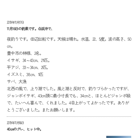
2019年11月17日
11月16日の釣果です。白浜沖で、
夜釣りです。田辺出船です。天候は晴れ。水温、22、5度。波の高さ、50
㎝。
豊中市の林様、2名。
イサギ、34～43㎝、21匹。
平アジ、33～34㎝、2匹。
イズスミ、38㎝、1匹
サバ、大漁
北西の風で、上り潮でした。風と潮と反対で、釣りづらかったですが、
ジャンボイサギ、43㎝頭に最小寸長でも、34㎝と、ほとんどジャンボ級
で、たいへん喜んで、くれました。4目上がってよかったです。ありが
とうございました。またお願いします。
2019年11月16日
40㎝のグレ、ヒット中。