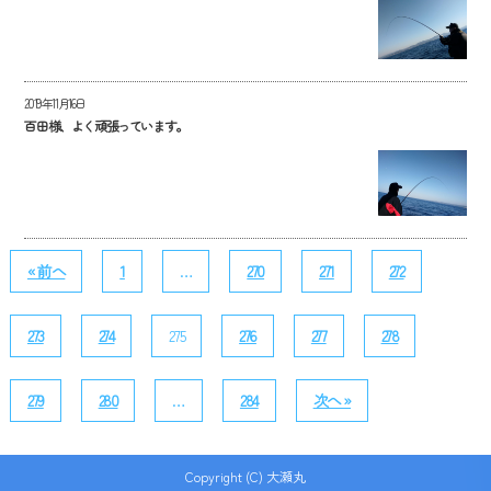
2019年11月16日
百田様、よく頑張っています。
« 前へ
1
…
270
271
272
273
274
275
276
277
278
279
280
…
284
次へ »
Copyright (C) 大瀬丸