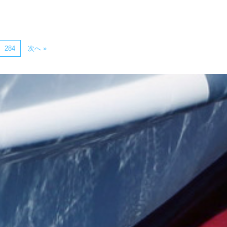
284
次へ »