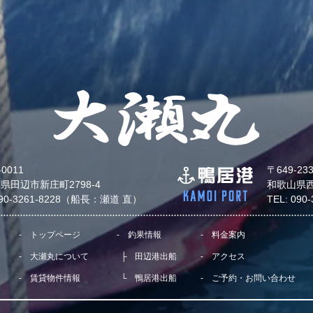
-0011
〒649-23
県田辺市新庄町2798-4
和歌山県西
090-3261-8228（船長：瀬道 直）
TEL: 09
トップページ
釣果情報
料金案内
大瀬丸について
田辺港出船
アクセス
賃貸物件情報
鴨居港出船
ご予約・お問い合わせ