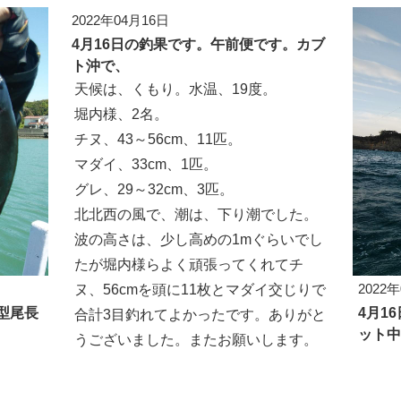
2022年04月16日
4月16日の釣果です。午前便です。カブ
ト沖で、
天候は、くもり。水温、19度。
堀内様、2名。
チヌ、43～56cm、11匹。
マダイ、33cm、1匹。
グレ、29～32cm、3匹。
北北西の風で、潮は、下り潮でした。
波の高さは、少し高めの1mぐらいでし
たが堀内様らよく頑張ってくれてチ
2022
ヌ、56cmを頭に11枚とマダイ交じりで
型尾長
4月1
合計3目釣れてよかったです。ありがと
ット中
うございました。またお願いします。