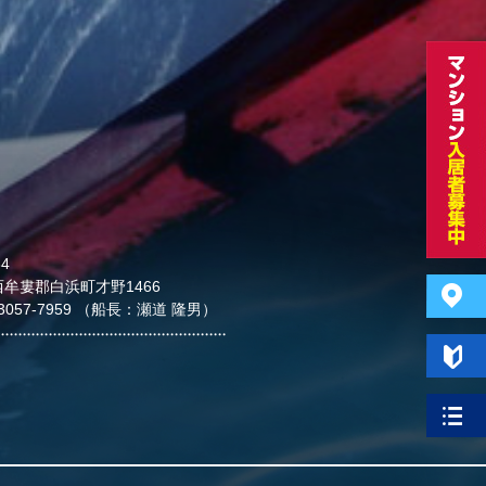
34
牟婁郡白浜町才野1466
0-3057-7959 （船長：瀬道 隆男）