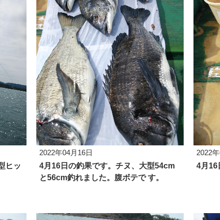
2022年04月16日
2022
型ヒッ
4月16日の釣果です。チヌ、大型54cm
4月1
と56cm釣れました。腹ボテで す。