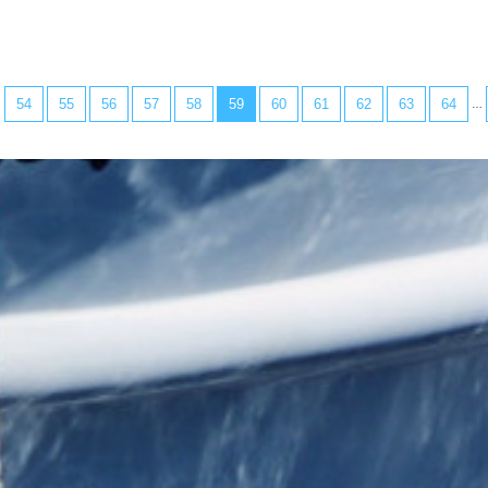
54
55
56
57
58
59
60
61
62
63
64
…
…