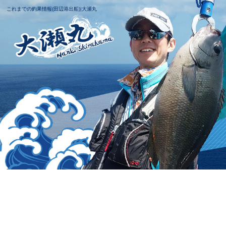
これまでの釣果情報(田辺港出船)|大瀬丸