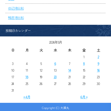
田辺港出船
鴨居港出船
投稿日カレンダー
2026年5月
日
月
火
水
木
金
土
1
2
3
4
5
6
7
8
9
10
11
12
13
14
15
16
17
18
19
20
21
22
23
24
25
26
27
28
29
30
31
« 4月
6月 »
Copyright (C) 大瀬丸